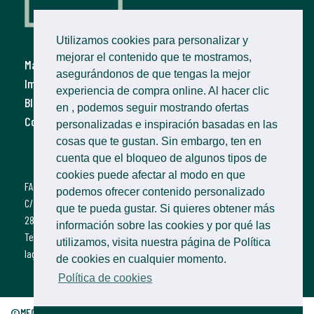
Utilizamos cookies para personalizar y
mejorar el contenido que te mostramos,
Marcos online
Política de privacidad
asegurándonos de que tengas la mejor
Imprimir fotos
Política de cookies
experiencia de compra online. Al hacer clic
Blog
Condiciones de compra
en
, podemos seguir mostrando ofertas
Contacto
Envíos
personalizadas e inspiración basadas en las
Política de devoluciones
cosas que te gustan. Sin embargo, ten en
cuenta que el bloqueo de algunos tipos de
cookies puede afectar al modo en que
FANN
podemos ofrecer contenido personalizado
C/ Lagasca 27
que te pueda gustar. Si quieres obtener más
28001 Madrid
información sobre las cookies y por qué las
Tel 91.290.58.49
utilizamos, visita nuestra página de Política
lagasca@fann.es
de cookies en cualquier momento.
Política de cookies
©MEGA CUADRO, S.A TIENDAS FOTOGRAFÍA Y ENMARCACIÓN